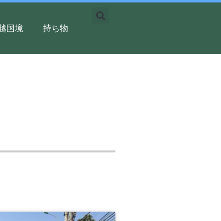
越国境
持ち物