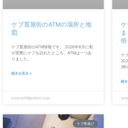
ケプ置屋街のATMの場所と地
ケ
図
ま
俗
ケプ置屋街のATM情報です。 2026年6月に私
が実際にケプを訪れたところ、ATMは一つあ
ケ
りました。
20
2
続きを見る »
続き
yunyue08@yahoo.co.jp
yun
ケプ夜遊び