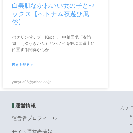
白美肌なかわいい女の子とセ
ックス【ベトナム夜遊び風
俗】
バクザン省ケプ（Kép）。 中越国境「友誼
関」（ゆうぎかん）とハノイを結ぶ国道上に
位置する関係からか
続きを見る »
yunyue08@yahoo.co.jp
運営情報
カテ
運営者プロフィール
サイト運営者情報