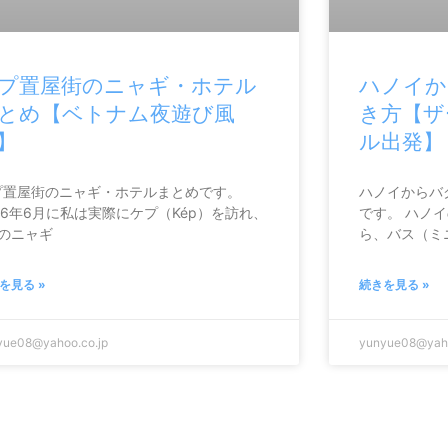
プ置屋街のニャギ・ホテル
ハノイか
とめ【ベトナム夜遊び風
き方【ザ
】
ル出発】
プ置屋街のニャギ・ホテルまとめです。
ハノイからバ
26年6月に私は実際にケプ（Kép）を訪れ、
です。 ハノ
軒のニャギ
ら、バス（ミ
を見る »
続きを見る »
yue08@yahoo.co.jp
yunyue08@yaho