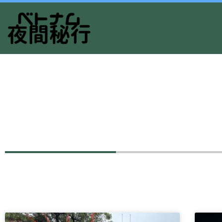
内
容
を
ス
キ
ッ
プ