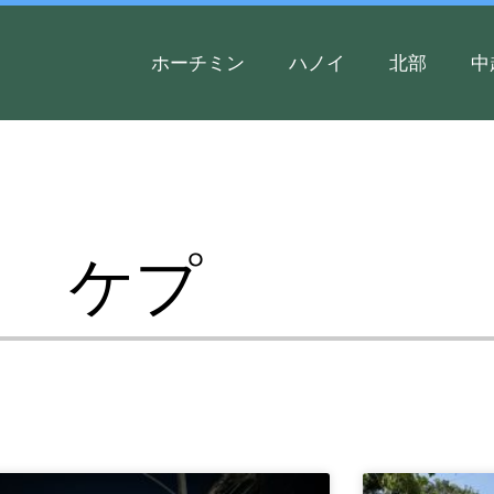
ホーチミン
ハノイ
北部
中
ケプ