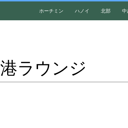
ホーチミン
ハノイ
北部
中
空港ラウンジ