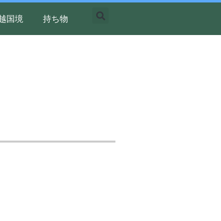
越国境
持ち物