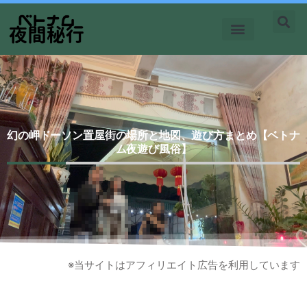
内
容
を
ホーチミン
ハノイ
北部
中越国境
持ち物
ス
キ
ッ
プ
幻の岬ドーソン置屋街の場所と地図、遊び方まとめ【ベトナ
ム夜遊び風俗】
※当サイトはアフィリエイト広告を利用しています