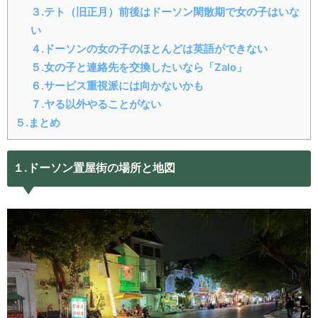
３.テト（旧正月）前後はドーソン閑散期で女の子はいな
い
４.ドーソンの女の子のほとんどは英語ができない
５.女の子と連絡先を交換したいなら「Zalo」
６.サービス重視派には向かないかも
７.ヤる以外やることがない
５.まとめ
１.ドーソン置屋街の場所と地図